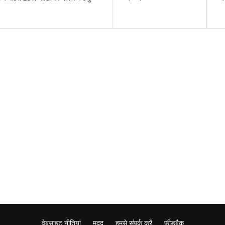
वेबसाइट नीतियां
मदद
हमसे संपर्क करें
फ़ीडबैक